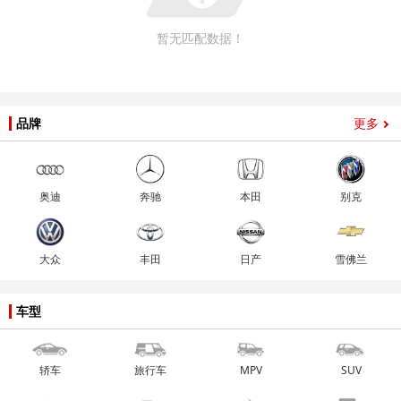
暂无匹配数据！
品牌
更多
奥迪
奔驰
本田
别克
大众
丰田
日产
雪佛兰
车型
轿车
旅行车
MPV
SUV